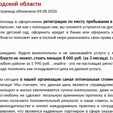
одской области
траница обновлена 04.08.2026
Помощь в оформлении
регистрации по месту пребывания в
просом, так как с помощью нее, вы сможете устроится на до
или детский сад, оформить кредит в банке или оформить
бласти поможет вам в полной мере реализовать свои права 
Граждане, будьте внимательны и не заказывайте услуги у
бласти не может, стоить меньше 8 000 руб. (за 3 месяца).
Е
юбом районе за 1 990 руб. , знайте - это не настоящая рег
адо понимать как складывается цена на данную услугу.
а сегодня
в нашей организации самая оптимальная стоим
есяца! Мы считаем, что данная цена является справедлив
ильцом в жилье увеличивается сумма коммуналки, даже не 
о-любому не сделают легальную временную прописку в Бел
очно получаете положительный результат и наши советы, 
аконодательстве и имеют каждодневную практику в сотру
аявляем, что являемся надежным партнером в сфере оказан