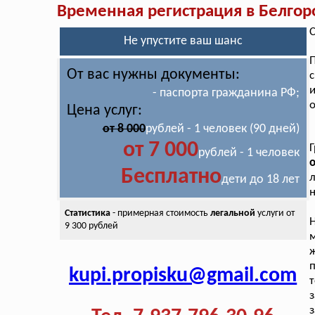
Временная регистрация в Белгор
С
Не упустите ваш шанс
От вас нужны документы:
с
- паспорта гражданина РФ;
о
Цена услуг:
от 8 000
рублей - 1 человек (90 дней)
от 7 000
рублей - 1 человек
о
Бесплатно
л
дети до 18 лет
н
Статистика
- примерная стоимость
легальной
услуги от
Н
9 300 рублей
м
ж
п
kupi.propisku@gmail.com
т
з
з