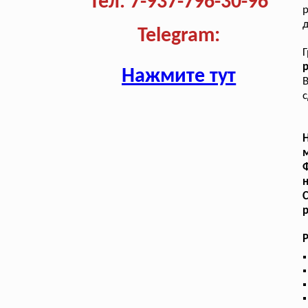
Тел. 7-937-796-30-96
Telegram:
р
Нажмите тут
В
с
Н
м
Ф
н
С